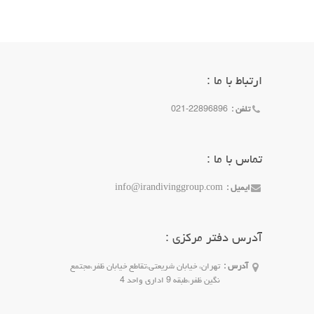
ارتباط با ما :
تلفن :
021-22896896
تماس با ما :
ایمیل :
info@irandivinggroup.com
آدرس دفتر مرکزی :
آدرس :
تهران، خیابان شریعتی،تقاطع خیابان ظفر،مجتمع
نگین ظفر،طبقه 9 اداری واحد 4