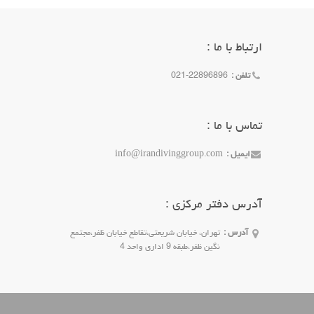
ارتباط با ما :
تلفن :
021-22896896
تماس با ما :
ایمیل :
info@irandivinggroup.com
آدرس دفتر مرکزی :
آدرس :
تهران، خیابان شریعتی،تقاطع خیابان ظفر،مجتمع
نگین ظفر،طبقه 9 اداری واحد 4